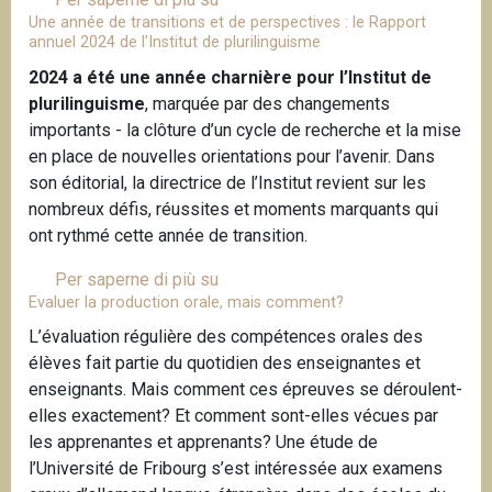
e
q
r
Une année de transitions et de perspectives : le Rapport
r
u
u
annuel 2024 de l’Institut de plurilinguisme
a
i
r
a
d
2024 a été une année charnière pour l’Institut de
s
s
n
u
plurilinguisme
, marquée par des changements
e
c
d
c
importants - la clôture d’un cycle de recherche et la mise
d
o
o
t
en place de nouvelles orientations pour l’avenir. Dans
e
m
n
i
son éditorial, la directrice de l’Institut revient sur les
p
p
e
o
nombreux défis, réussites et moments marquants qui
o
é
s
n
ont rythmé cette année de transition.
s
t
t
e
i
e
e
Per saperne di più su
U
n
t
n
n
Evaluer la production orale, mais comment?
n
l
i
c
s
e
L’évaluation régulière des compétences orales des
i
o
e
i
a
élèves fait partie du quotidien des enseignantes et
g
n
s
t
n
enseignants. Mais comment ces épreuves se déroulent-
n
«
r
u
n
elles exactement? Et comment sont-elles vécues par
e
D
é
a
é
les apprenantes et apprenants? Une étude de
s
é
e
t
e
l’Université de Fribourg s’est intéressée aux examens
u
b
l
i
d