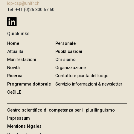
e
c
r
a
idp-csp@unifr.ch
g
e
s
r
t
s
t
Tel +41 (0)26 300 67 60
i
e
e
i
p
i
v
p
s
o
a
e
o
r
n
c
n
é
Quicklinks
o
t
?
c
Home
Personale
r
i
o
a
Attualità
Pubblicazioni
v
c
l
e
Manifestazioni
Chi siamo
e
e
s
Novità
Organizzazione
d
,
:
Ricerca
Contatto e pianta del luogo
u
m
l
f
Programma dottorale
Servizio informazioni & newsletter
a
e
r
CeDiLE
i
R
a
s
a
n
c
p
Centro scientifico di competenza per il plurilinguismo
ç
o
p
Impressum
a
m
o
i
Mentions légales
m
r
s