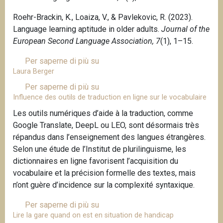
t
t
Roehr-Brackin, K., Loaiza, V., & Pavlekovic, R. (2023).
h
r
Language learning aptitude in older adults.
Journal of the
e
i
European Second Language Association, 7
(1), 1–15.
n
c
t
e
Per saperne di più su
R
i
s
Laura Berger
e
q
c
n
Per saperne di più su
L
u
i
a
Influence des outils de traduction en ligne sur le vocabulaire
a
e
e
t
u
s
Les outils numériques d’aide à la traduction, comme
n
o
r
d
Google Translate, DeepL ou LEO, sont désormais très
t
P
a
’
répandus dans l’enseignement des langues étrangères.
i
a
B
é
Selon une étude de l’Institut de plurilinguisme, les
f
v
e
l
dictionnaires en ligne favorisent l’acquisition du
i
l
r
è
vocabulaire et la précision formelle des textes, mais
q
e
g
v
n’ont guère d’incidence sur la complexité syntaxique.
u
k
e
e
e
o
Per saperne di più su
I
r
s
Lire la gare quand on est en situation de handicap
v
n
s