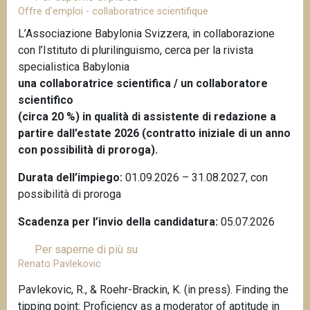
Offre d'emploi - collaboratrice scientifique
e
n
c
c
L’Associazione Babylonia Svizzera, in collaborazione
o
i
con l’Istituto di plurilinguismo, cerca per la rivista
r
p
specialistica Babylonia
p
a
una collaboratrice scientifica / un collaboratore
u
l
scientifico
s
e
(circa 20 %) in qualità di assistente di redazione a
S
partire dall’estate 2026 (contratto iniziale di un anno
W
con possibilità di proroga).
I
Durata dell’impiego:
01.09.2026 – 31.08.2027, con
K
possibilità di proroga
O
,
Scadenza per l’invio della candidatura:
05.07.2026
c
o
Per saperne di più su
O
n
Renato Pavlekovic
f
s
f
Pavlekovic, R., & Roehr-Brackin, K. (in press). Finding the
t
r
tipping point: Proficiency as a moderator of aptitude in