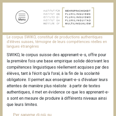
S
a
l
t
a
a
Le corpus SWIKO, constitué de productions authentiques
B
l
d’élèves suisses, témoigne de leurs compétences réelles en
r
c
langues étrangères
i
c
o
SWIKO, le corpus suisse des apprenant-e-s, offre pour
i
n
o
la première fois une base empirique solide décrivant les
t
l
compétences linguistiques réellement acquises par des
e
e
élèves, tant à l'écrit qu'à l'oral, à la fin de la scolarité
d
n
i
obligatoire. Il permet aux enseignant-e-s d’évaluer leurs
u
p
attentes de manière plus réaliste : à partir de textes
a
t
authentiques, il met en évidence ce que les apprenant-e-
n
o
e
s sont en mesure de produire à différents niveaux ainsi
p
que leurs limites.
r
Per saperne di più su
L
i