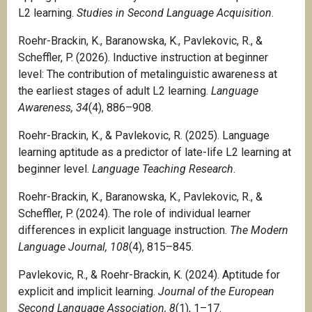
i
e
L2 learning.
Studies in Second Language Acquisition
.
t
d
u
'
Roehr-Brackin, K., Baranowska, K., Pavlekovic, R., &
é
e
Scheffler, P. (2026). Inductive instruction at beginner
d
m
level: The contribution of metalinguistic awareness at
e
p
the earliest stages of adult L2 learning.
Language
p
l
Awareness, 34
(4), 886–908.
r
o
Roehr-Brackin, K., & Pavlekovic, R. (2025). Language
o
i
learning aptitude as a predictor of late-life L2 learning at
d
-
beginner level.
Language Teaching Research
.
u
c
c
o
Roehr-Brackin, K., Baranowska, K., Pavlekovic, R., &
t
l
Scheffler, P. (2024). The role of individual learner
i
l
differences in explicit language instruction.
The Modern
o
a
Language Journal, 108
(4), 815–845.
n
b
s
o
Pavlekovic, R., & Roehr-Brackin, K. (2024). Aptitude for
a
r
explicit and implicit learning.
Journal of the European
u
a
Second Language Association, 8
(1), 1–17.