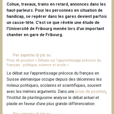
i
f
Cohue, travaux, trains en retard, annonces dans les
u
c
l
haut-parleurs. Pour les personnes en situation de
i
u
handicap, se repérer dans les gares devient parfois
s
e
un casse-tête. C’est ce que révèle une étude de
s
n
l’Université de Fribourg menée lors d’un important
e
c
chantier en gare de Fribourg.
s
e
,
d
t
e
é
Per saperne di più su
L
s
m
Prise de position « Débats sur l'apprentissage précoce du
i
o
français : politique, science et école »
o
r
u
i
Le débat sur l'apprentissage précoce du français en
e
t
g
Suisse alémanique occupe depuis des décennies les
l
i
n
milieux politiques, scolaires et scientifiques, souvent
a
l
e
avec les mêmes arguments. Dans une
prise de position
,
g
s
d
l'Institut de plurilinguisme analyse le débat actuel et
a
d
e
plaide en faveur d'une plus grande différenciation.
r
e
l
e
t
Per saperne di più su
P