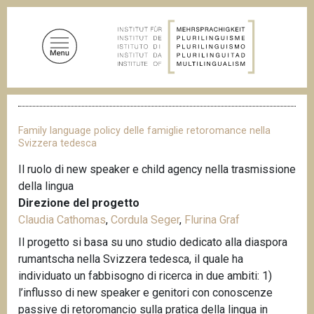
S
a
l
t
a
a
B
l
r
c
i
Family language policy delle famiglie retoromance nella
c
o
Svizzera tedesca
i
n
o
Il ruolo di new speaker e child agency nella trasmissione
t
l
della lingua
e
e
d
Direzione del progetto
n
i
Claudia Cathomas
,
Cordula Seger
,
Flurina Graf
u
p
a
Il progetto si basa su uno studio dedicato alla diaspora
t
n
rumantscha nella Svizzera tedesca, il quale ha
o
e
individuato un fabbisogno di ricerca in due ambiti: 1)
p
l’influsso di new speaker e genitori con conoscenze
r
passive di retoromancio sulla pratica della lingua in
i