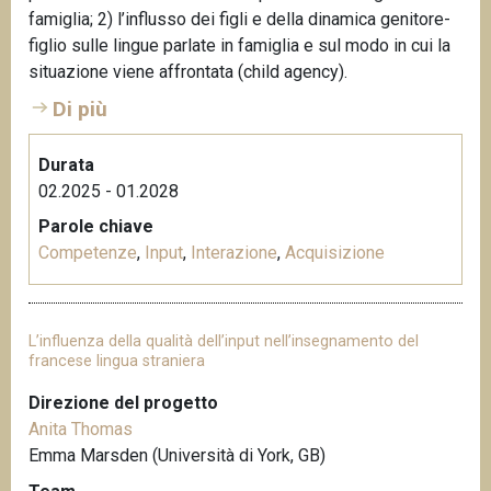
famiglia; 2) l’influsso dei figli e della dinamica genitore-
n
figlio sulle lingue parlate in famiglia e sul modo in cui la
c
situazione viene affrontata (child agency).
i
p
Di più
a
l
Durata
e
02.2025 - 01.2028
Parole chiave
Competenze
,
Input
,
Interazione
,
Acquisizione
L’influenza della qualità dell’input nell’insegnamento del
francese lingua straniera
Direzione del progetto
Anita Thomas
Emma Marsden (Università di York, GB)