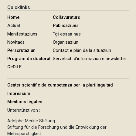
r
Quicklinks
u
n
Home
Collavuraturs
g
Actual
Publicaziuns
Manifestaziuns
Tgi essan nus
Novitads
Organisaziun
Perscrutaziun
Contact e plan da la situaziun
Program da doctorat
Servetsch d'infurmaziun e newsletter
CeDiLE
Center scientific da cumpetenza per la plurilinguitad
Impressum
Mentions légales
Unterstützt von :
Adolphe Merkle Stiftung
Stiftung für die Forschung und die Entwicklung der
Mehrsparchigkeit