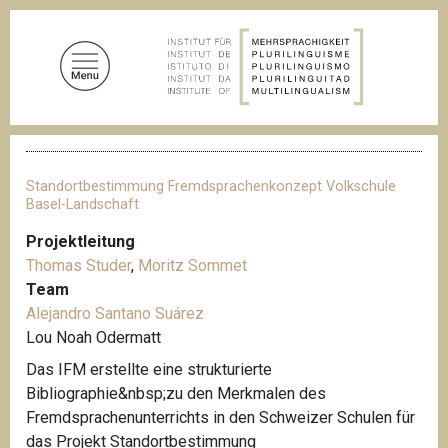
D
i
r
e
k
t
P
z
f
u
a
Standortbestimmung Fremdsprachenkonzept Volkschule
d
m
Basel-Landschaft
n
I
a
Projektleitung
n
v
Thomas Studer
,
Moritz Sommet
i
h
g
Team
a
a
Alejandro Santano Suárez
l
t
Lou Noah Odermatt
i
t
o
Das IFM erstellte eine strukturierte
n
Bibliographie&nbsp;zu den Merkmalen des
Fremdsprachenunterrichts in den Schweizer Schulen für
das Projekt Standortbestimmung