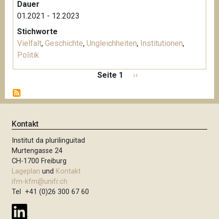
Dauer
01.2021 - 12.2023
Stichworte
Vielfalt
,
Geschichte
,
Ungleichheiten
,
Institutionen
,
Politik
S
Seite 1
N
››
e
ä
i
c
t
h
e
s
Kontakt
n
t
n
Institut da plurilinguitad
e
u
Murtengasse 24
S
m
CH-1700 Freiburg
e
m
Lageplan
und
Kontakt
i
e
ifm-kfm@unifr.ch
t
Tel +41 (0)26 300 67 60
r
i
e
e