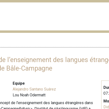
 de l’enseignement des langues étrang
 de Bâle-Campagne
Equipe
Du
Alejandro Santano Suárez
07.
Lou Noah Odermatt
Mo
 concept de l’enseignement des langues étrangères dans
Did
Campagne&nbsp;», l'Institut de plurilinguisme (IdP) a