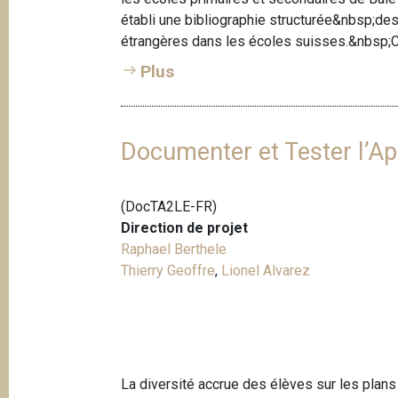
e
i
établi une bibliographie structurée&nbsp;de
p
étrangères dans les écoles suisses.&nbsp;C
a
Plus
l
Documenter et Tester l’Ap
(DocTA2LE-FR)
Direction de projet
Raphael Berthele
Thierry Geoffre
,
Lionel Alvarez
La diversité accrue des élèves sur les plans 