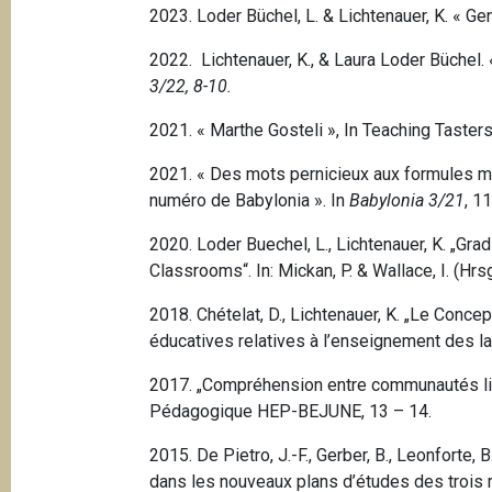
2023. Loder Büchel, L. & Lichtenauer, K. « G
2022. Lichtenauer, K., & Laura Loder Büchel.
3/22, 8-10.
2021. « Marthe Gosteli », In Teaching Taster
2021. « Des mots pernicieux aux formules mer
numéro de Babylonia ».
In
Babylonia 3/21
, 1
2020. Loder Buechel, L., Lichtenauer, K. „G
Classrooms“. In: Mickan, P. & Wallace, I. (Hrsg
2018. Chételat, D., Lichtenauer, K. „Le Conce
éducatives relatives à l’enseignement des la
2017. „Compréhension entre communautés lin
Pédagogique HEP-BEJUNE, 13 – 14.
2015.
De Pietro, J.-F., Gerber, B., Leonforte, 
dans les nouveaux plans d’études des trois r