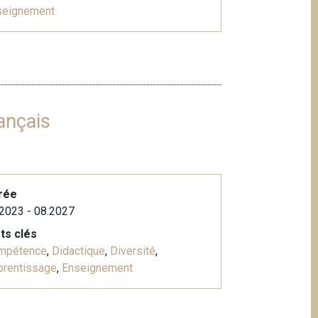
seignement
ançais
rée
2023 - 08.2027
ts clés
mpétence
,
Didactique
,
Diversité
,
prentissage
,
Enseignement