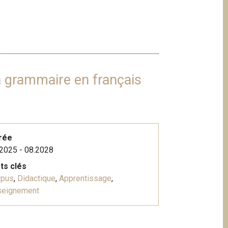
a grammaire en français
rée
2025 - 08.2028
ts clés
rpus
,
Didactique
,
Apprentissage
,
seignement