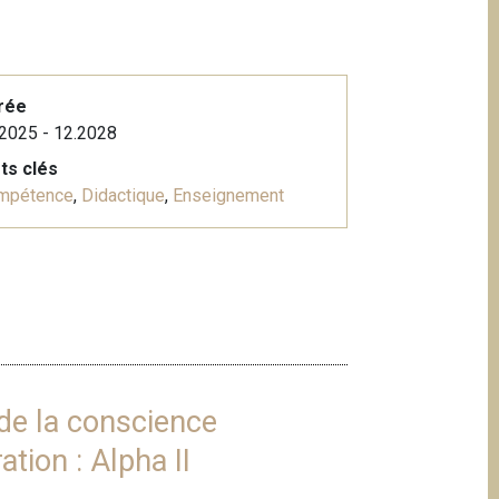
rée
2025 - 12.2028
ts clés
mpétence
,
Didactique
,
Enseignement
 de la conscience
tion : Alpha II