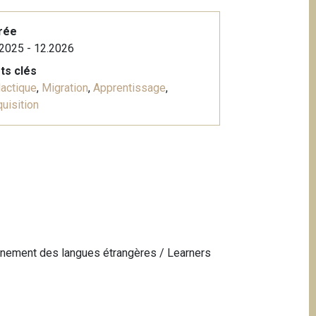
rée
2025 - 12.2026
ts clés
actique
,
Migration
,
Apprentissage
,
uisition
ignement des langues étrangères / Learners