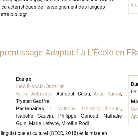
En
s caractéristiques de l'enseignement des langues
ette bibliogr
prentissage Adaptatif à L'École en FR
Equipe
Du
Inès Plessis-Ouzariah
09.
Karim Aebischer
, Asheesh Gulati,
Aous Karoui
,
Trystan Geoffre
Mo
Partenaires
:
Nathalie Dherbey-Chapuis
,
Co
Isabelle Gauvin, Philippe Genoud, Nathalie
Ap
Guin, Marie Lefevre, Mireille Rodi
linguistique et culturel (OECD, 2018) et la mise en