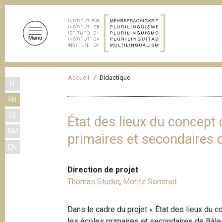
A
l
l
e
r
a
F
u
Accueil
Didactique
IT
i
c
FR
o
l
n
DE
d
État des lieux du concept
t
RM
'
primaires et secondaires
e
EN
n
A
u
r
Direction de projet
p
i
Thomas Studer
,
Moritz Sommet
r
a
i
n
Dans le cadre du projet « État des lieux du
n
c
les écoles primaires et secondaires de Bâle-