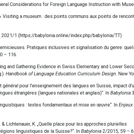
eneral Considerations for Foreign Language Instruction with Muse
« Visiting a museum : des points communs aux points de rencont
s 2021/1 (https://babylonia.online/index.php/babylonia/TT)
nicieuses. Pratiques inclusives et signalisation du genre: quels
10 – 116.
rading and Gathering Evidence in Swiss Elementary and Lower Se
.).
Handbook of Language Education Curriculum Design
.
New Yo
pt général pour l’enseignement des langues en Suisse, impact d’u
ngues étrangères (langues nationales et anglais)“. In
Babylonia
3
guistiques : textes fondamentaux et mise en œuvre“. In
Enjeux
B. & Lichtenauer, K.
„Quelle place pour les approches plurielles
égions linguistiques de la Suisse?“. In
Babylonia
2/2015, 59 – 6