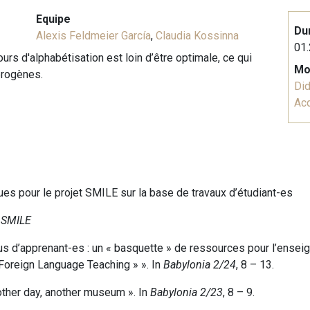
Equipe
Du
Alexis Feldmeier García
,
Claudia Kossinna
01.
rs d'alphabétisation est loin d’être optimale, ce qui
Mo
érogènes.
Did
Acq
ues pour le projet SMILE sur la base de travaux d’étudiant-es
 SMILE
pus d’apprenant-es : un « basquette » de ressources pour l’ense
 Foreign Language Teaching » ». In
Babylonia 2/24
, 8 – 13.
nother day, another museum ». In
Babylonia 2/23
, 8 – 9.