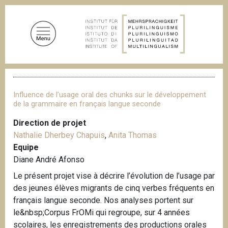
A
l
l
e
r
a
F
u
i
c
l
Influence de l’usage oral des chunks sur le développement
d
o
de la grammaire en français langue seconde
'
n
A
Direction de projet
t
r
Nathalie Dherbey Chapuis
,
Anita Thomas
i
e
a
Equipe
n
n
Diane André Afonso
u
e
Le présent projet vise à décrire l’évolution de l’usage par
p
des jeunes élèves migrants de cinq verbes fréquents en
r
français langue seconde. Nos analyses portent sur
i
le&nbsp;Corpus FrOMi qui regroupe, sur 4 années
n
scolaires, les enregistrements des productions orales
c