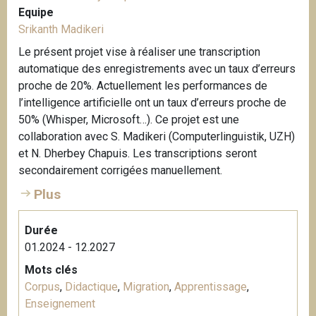
o
Equipe
n
Srikanth Madikeri
e
Le présent projet vise à réaliser une transcription
M
automatique des enregistrements avec un taux d’erreurs
o
proche de 20%. Actuellement les performances de
r
l’intelligence artificielle ont un taux d’erreurs proche de
e
50% (Whisper, Microsoft…). Ce projet est une
h
collaboration avec S. Madikeri (Computerlinguistik, UZH)
e
et N. Dherbey Chapuis. Les transcriptions seront
d
secondairement corrigées manuellement.
Plus
Durée
01.2024 - 12.2027
Mots clés
Corpus
,
Didactique
,
Migration
,
Apprentissage
,
Enseignement