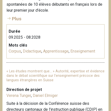
spontanées de 10 élèves débutants en français lors de
i
leur premier jour d’école.
p
a
Plus
l
Durée
09.2025 - 08.2028
Mots clés
Corpus
,
Didactique
,
Apprentissage
,
Enseignement
« Les études montrent que… » Autorité, expertise et évidence
dans le débat scientifique sur l’enseignement précoce des
langues étrangères en Suisse
Direction de projet
Verena Tunger
,
Daniel Elmiger
Suite à la décision de la Conférence suisse des
directeurs cantonaux de l'instruction publique (CDIP) en