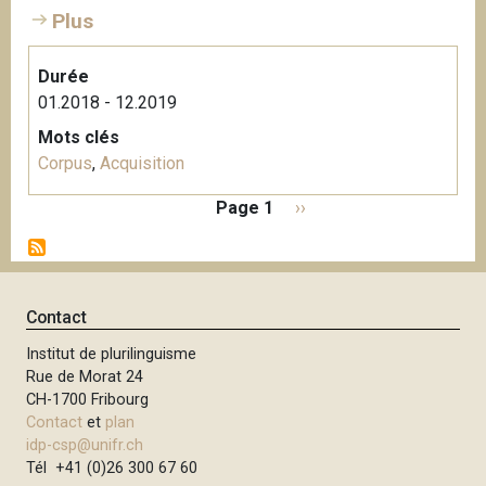
Plus
Durée
01.2018 - 12.2019
Mots clés
Corpus
,
Acquisition
P
Page 1
P
››
a
a
g
g
i
e
n
s
Contact
a
u
t
Institut de plurilinguisme
i
i
Rue de Morat 24
v
o
CH-1700 Fribourg
a
n
Contact
et
plan
n
idp-csp@unifr.ch
t
Tél +41 (0)26 300 67 60