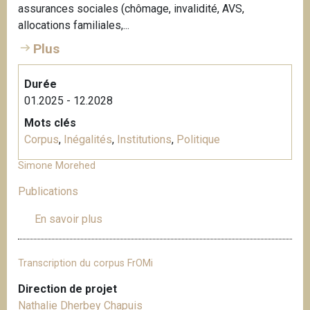
assurances sociales (chômage, invalidité, AVS,
allocations familiales,...
Plus
Durée
01.2025 - 12.2028
Mots clés
Corpus
,
Inégalités
,
Institutions
,
Politique
Simone Morehed
Publications
En savoir plus
s
u
r
Transcription du corpus FrOMi
S
i
Direction de projet
m
Nathalie Dherbey Chapuis