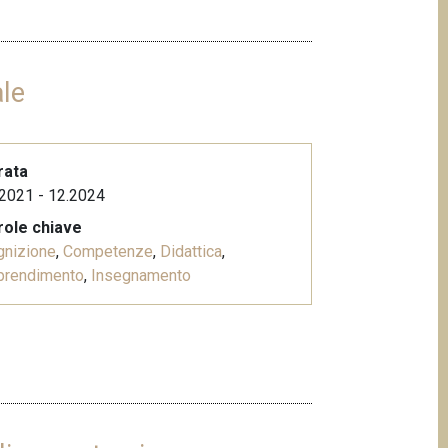
ale
rata
2021 - 12.2024
role chiave
gnizione
,
Competenze
,
Didattica
,
prendimento
,
Insegnamento