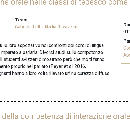
ne orale nelle classi di tedesco come 
Team
Du
Gabriela Lüthi
,
Nadia Ravazzini
01.
Pa
lle loro aspettative nei confronti dei corsi di lingua
Co
 imparare a parlarla. Diversi studi sulle competenze
Ap
i studenti svizzeri dimostrano però che molti fanno
mento proprio nel parlato (Peyer et al. 2016,
anti hanno a loro volta rilevato un’insicurezza diffusa
o della competenza di interazione oral