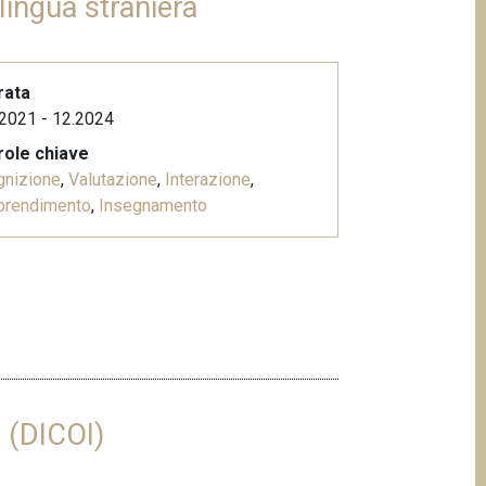
lingua straniera
rata
2021 - 12.2024
role chiave
gnizione
,
Valutazione
,
Interazione
,
prendimento
,
Insegnamento
e (DICOI)