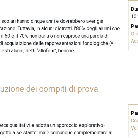
Du
10.
i scolari hanno cinque anni e dovrebbero aver già
Pa
azione. Tuttavia, in alcuni distretti, l'80% degli alunni che
Did
a il 60 e il 70% non parla o non capisce una parola di
Acq
di acquisizione delle rappresentazioni fonologiche (=
sti alunni, detti “allofoni”, benché...
luzione dei compiti di prova
Pa
Co
erca qualitativi e adotta un approccio esplorativo-
Val
rogetto a sé stante, ma è comunque complementare al