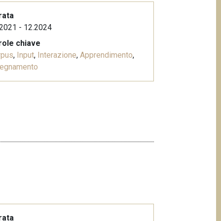
rata
2021 - 12.2024
role chiave
rpus
,
Input
,
Interazione
,
Apprendimento
,
segnamento
rata