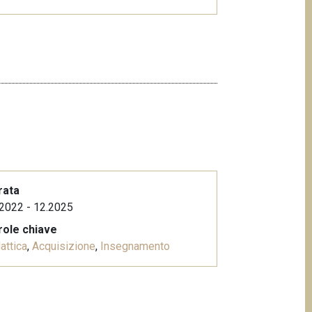
rata
2022 - 12.2025
role chiave
attica
,
Acquisizione
,
Insegnamento