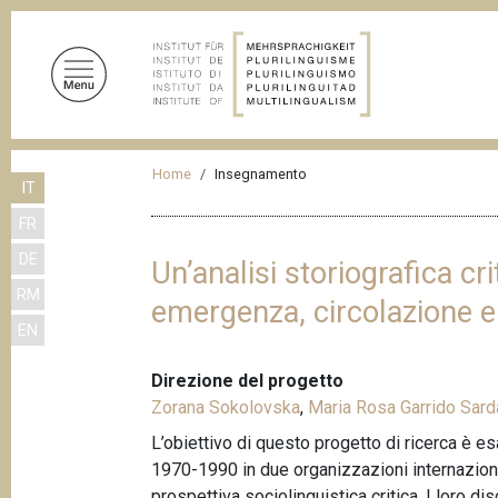
S
a
l
t
a
a
B
l
Home
Insegnamento
IT
r
c
FR
o
i
n
DE
c
Un’analisi storiografica cri
t
RM
i
emergenza, circolazione e 
e
EN
n
o
u
l
Direzione del progetto
t
e
Zorana Sokolovska
,
Maria Rosa Garrido Sard
o
d
p
L’obiettivo di questo progetto di ricerca è es
r
1970-1990 in due organizzazioni internazional
i
i
prospettiva sociolinguistica critica. I loro d