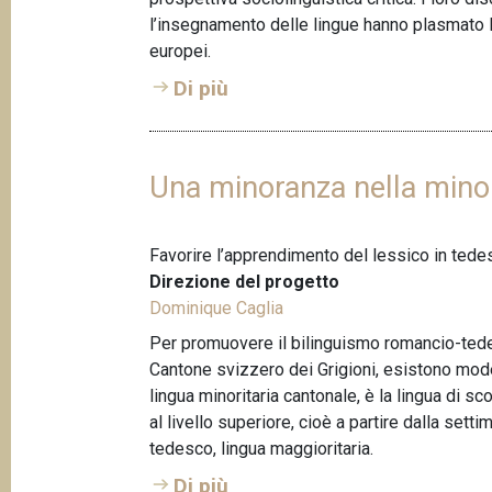
p
n
l’insegnamento delle lingue hanno plasmato la 
a
c
europei.
i
n
Di più
p
e
a
l
e
Una minoranza nella mino
Favorire l’apprendimento del lessico in tedes
Direzione del progetto
Dominique Caglia
Per promuovere il bilinguismo romancio-tede
Cantone svizzero dei Grigioni, esistono modell
lingua minoritaria cantonale, è la lingua di 
al livello superiore, cioè a partire dalla setti
tedesco, lingua maggioritaria.
Di più