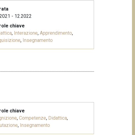
rata
2021 - 12.2022
role chiave
attica
,
Interazione
,
Apprendimento
,
uisizione
,
Insegnamento
role chiave
gnizione
,
Competenze
,
Didattica
,
utazione
,
Insegnamento