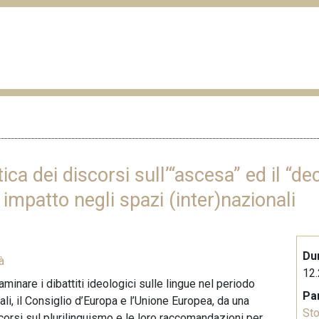
tica dei discorsi sull’“ascesa” ed il “dec
impatto negli spazi (inter)nazionali
Du
à
12.
aminare i dibattiti ideologici sulle lingue nel periodo
Pa
i, il Consiglio d’Europa e l’Unione Europea, da una
Sto
iscorsi sul plurilinguismo e le loro raccomandazioni per