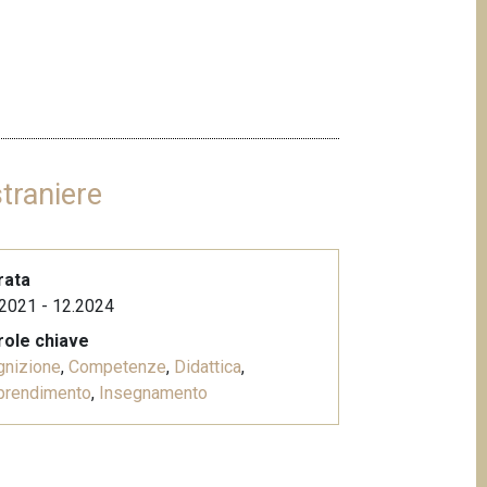
traniere
rata
2021 - 12.2024
role chiave
gnizione
,
Competenze
,
Didattica
,
prendimento
,
Insegnamento