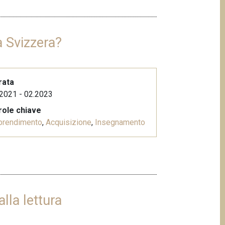
a Svizzera?
rata
2021 - 02.2023
role chiave
prendimento
,
Acquisizione
,
Insegnamento
alla lettura